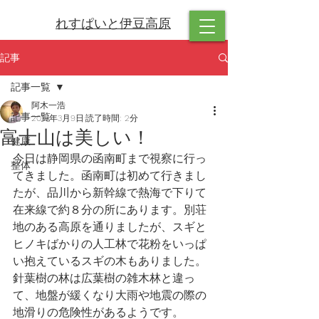
れすぱいと伊豆高原
記事
記事一覧
阿木一浩
記事一覧
2019年3月9日
読了時間: 2分
富士山は美しい！
健康
今日は静岡県の函南町まで視察に行っ
整体
てきました。函南町は初めて行きまし
たが、品川から新幹線で熱海で下りて
在来線で約８分の所にあります。別荘
地のある高原を通りましたが、スギと
ヒノキばかりの人工林で花粉をいっぱ
い抱えているスギの木もありました。
針葉樹の林は広葉樹の雑木林と違っ
て、地盤が緩くなり大雨や地震の際の
地滑りの危険性があるようです。