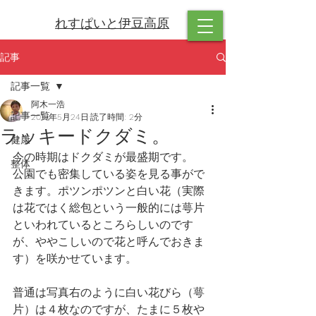
れすぱいと伊豆高原
記事
記事一覧
阿木一浩
記事一覧
2019年5月24日
読了時間: 2分
ラッキードクダミ。
健康
今の時期はドクダミが最盛期です。
整体
公園でも密集している姿を見る事がで
きます。ポツンポツンと白い花（実際
は花ではく総包という一般的には萼片
といわれているところらしいのです
が、ややこしいので花と呼んでおきま
す）を咲かせています。
普通は写真右のように白い花びら（萼
片）は４枚なのですが、たまに５枚や