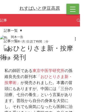
れすぱいと伊豆高原
記事
記事一覧
阿木一浩
記事一覧
2019年4月3日
読了時間: 2分
「おひとりさま新・按摩
健康
術」発刊
整体
私の師匠である
東京中医学研究所
の孫
維良先生の新刊本
「おひとりさま新・
按摩術」
が発売されました。本書の冒
頭にもありますが、中国には「三分の
治療、七分の養生」という言葉があり
ます。普段から自分の身体を大切に
し、それでも病気になったら医師に治